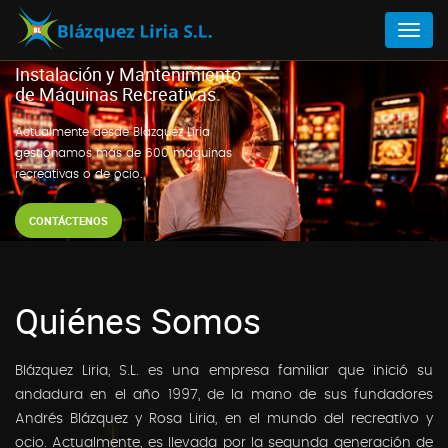
Menú
Instalación y Mantenimiento
de Máquinas Recreativas
.
Actualmente desde Blázquez Liria
gestionamos más de 600 máquinas
recreativas o de ocio.
CONTÁCTENOS
Quiénes Somos
Blázquez Liria, S.L. es una empresa familiar que inició su
andadura en el año 1997, de la mano de sus fundadores
Andrés Blázquez y Rosa Liria, en el mundo del recreativo y
ocio. Actualmente, es llevada por la segunda generación de